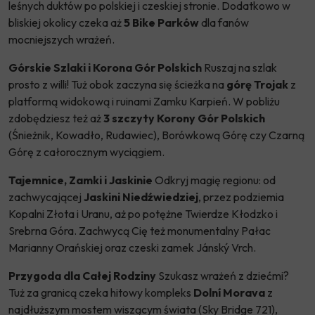
leśnych duktów po polskiej i czeskiej stronie. Dodatkowo w
bliskiej okolicy czeka aż
5 Bike Parków
dla fanów
mocniejszych wrażeń.
Górskie Szlaki i Korona Gór Polskich
Ruszaj na szlak
prosto z willi! Tuż obok zaczyna się ścieżka na
górę Trojak
z
platformą widokową i ruinami Zamku Karpień. W pobliżu
zdobędziesz też aż
3 szczyty Korony Gór Polskich
(Śnieżnik, Kowadło, Rudawiec), Borówkową Górę czy Czarną
Górę z całorocznym wyciągiem.
Tajemnice, Zamki i Jaskinie
Odkryj magię regionu: od
zachwycającej
Jaskini Niedźwiedziej
, przez podziemia
Kopalni Złota i Uranu, aż po potężne Twierdze Kłodzko i
Srebrna Góra. Zachwycą Cię też monumentalny Pałac
Marianny Orańskiej oraz czeski zamek Jánský Vrch.
Przygoda dla Całej Rodziny
Szukasz wrażeń z dziećmi?
Tuż za granicą czeka hitowy kompleks
Dolní Morava
z
najdłuższym mostem wiszącym świata (Sky Bridge 721),