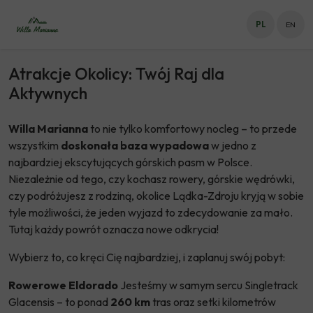
Co warto zobaczyć podczas
PL
EN
pobytu w Willi Marianna
Atrakcje Okolicy: Twój Raj dla
Aktywnych
Willa Marianna
to nie tylko komfortowy nocleg – to przede
wszystkim
doskonała baza wypadowa
w jedno z
najbardziej ekscytujących górskich pasm w Polsce.
Niezależnie od tego, czy kochasz rowery, górskie wędrówki,
czy podróżujesz z rodziną, okolice Lądka-Zdroju kryją w sobie
tyle możliwości, że jeden wyjazd to zdecydowanie za mało.
Tutaj każdy powrót oznacza nowe odkrycia!
Wybierz to, co kręci Cię najbardziej, i zaplanuj swój pobyt:
Rowerowe Eldorado
Jesteśmy w samym sercu Singletrack
Glacensis – to ponad
260 km
tras oraz setki kilometrów