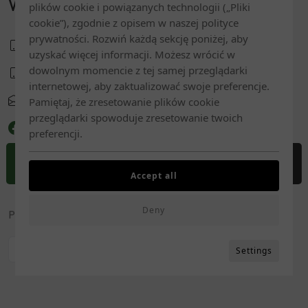
Willa Marianna
plików cookie i powiązanych technologii („Pliki
cookie”), zgodnie z opisem w naszej polityce
prywatności. Rozwiń każdą sekcję poniżej, aby
+48 501144704
uzyskać więcej informacji. Możesz wrócić w
dowolnym momencie z tej samej przeglądarki
+48 501712434
internetowej, aby zaktualizować swoje preferencje.
info@willamarianna.pl
Pamiętaj, że zresetowanie plików cookie
przeglądarki spowoduje zresetowanie twoich
preferencji.
Newsletter
Accept all
REZERWUJ
DOJAZD
ZADZWOŃ
MENU
Powiadamiaj mnie o promocjach i rabatach
Deny
Zapisz
Settings