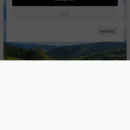
Deny
Settings
Cisza i spokój bez korków i zgiełku