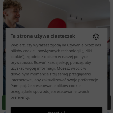
Ta strona używa ciasteczek
Wybierz, czy wyrażasz zgodę na używanie przez nas
plików cookie i powiązanych technologii („Pliki
cookie”), zgodnie z opisem w naszej polityce
prywatności. Rozwiń każdą sekcję poniżej, aby
uzyskać więcej informacji. Możesz wrócić w
dowolnym momencie z tej samej przeglądarki
Wypoczynek dla aktywnych rodzin
internetowej, aby zaktualizować swoje preferencje.
Pamiętaj, że zresetowanie plików cookie
przeglądarki spowoduje zresetowanie twoich
preferencji.
REZERWUJ
DOJAZD
ZADZWOŃ
MENU
Accept all