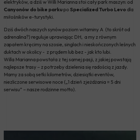
elektryków, a dziś w Willi Marianna stoi cały park maszyn: od
Canyonów do bike parku
po
Specialized Turbo Levo
dla
miłośników e-turystyki.
Dziś dwóch naszych synów poziom witaminy A (to skrót od
adrenalina?) reguluje uprawiając DH, a my z równym
zapałem kręcimy na szosie, singlach i nieskończonych leśnych
duktach w okolicy - z prądem lub bez - jak kto lubi.
Willa Marianna powstała z tej samej pasji, z jakiej powstają
najlepsze trasy – z potrzeby dzielenia się radością z jazdy.
Mamy za sobą setki kilometrów, dziesiątki eventów,
niezliczone serwisowe noce („1 dzień zjeżdżania = 5 dni
serwisu” – nasze rodzinne motto).