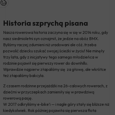
Historia szprychą pisana
Nasza rowerowa historia zaczyna się w się w 2014 roku, gdy
nasz siedmioletni syn oznajmił, że jedzie na obóz BMX.
Byliśmy raczej zdumieni niż uradowani ale cóż..trzeba
pozwolić dziecku szukać swojej ścieżki w życiu! Nie minęły
trzy lata, gdy z inicjatywy tego samego młodzieńca w
rodzinie pojawił się pierwszy rower do downhillu.
Wprawdzie najpierw złapaliśmy się za głowę, ale wkrótce
też złapaliśmy bakcyla.
Z czasem rodzinne przejażdżki na 26-calowych rowerach, z
dziećmi w przyczepkach zamieniły się w prawdziwą
rowerową pasję.
W 2017 odkryliśmy e-bike’i — i nagle góry stały się bliższe niż
kiedykolwiek. Rok później pojawiła się pierwsza flota