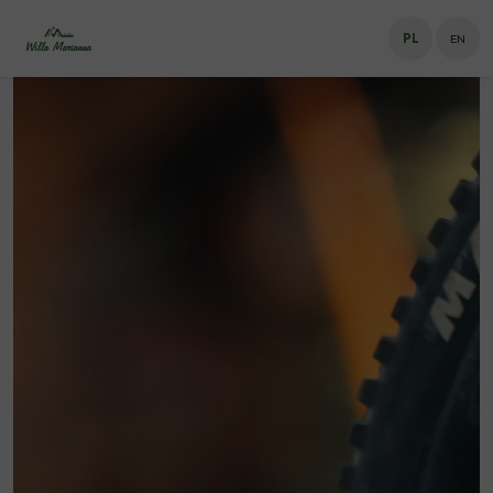
PL
EN