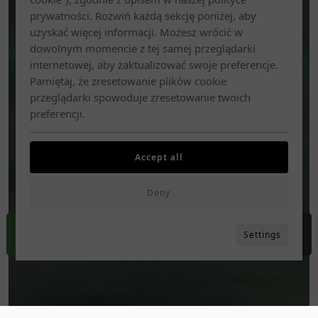
prywatności. Rozwiń każdą sekcję poniżej, aby
uzyskać więcej informacji. Możesz wrócić w
dowolnym momencie z tej samej przeglądarki
internetowej, aby zaktualizować swoje preferencje.
Pamiętaj, że zresetowanie plików cookie
przeglądarki spowoduje zresetowanie twoich
preferencji.
Accept all
Deny
Settings
REZERWUJ
DOJAZD
ZADZWOŃ
MENU