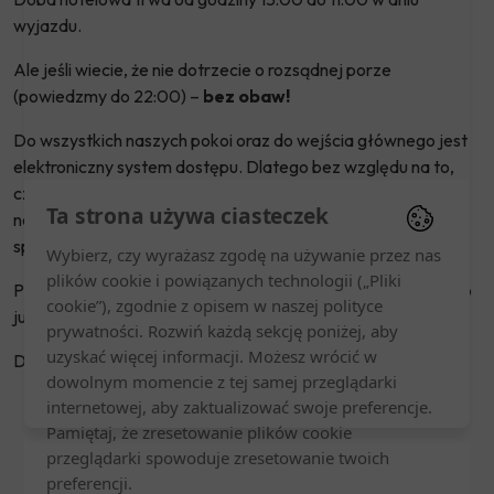
wyjazdu.
Ale jeśli wiecie, że nie dotrzecie o rozsądnej porze
(powiedzmy do 22:00) –
bez obaw!
Do wszystkich naszych pokoi oraz do wejścia głównego jest
elektroniczny system dostępu. Dlatego bez względu na to,
czy przyjedziecie o 23:00, o północy, czy o 3 w nocy po
Ta strona używa ciasteczek
nocnej jeździe przez pół Polski – zameldujecie się sami,
spokojnie, bez pukania do drzwi i budzenia kogokolwiek.
Wybierz, czy wyrażasz zgodę na używanie przez nas
plików cookie i powiązanych technologii („Pliki
Przed przyjazdem dostaniecie SMS-a z instrukcją. Reszta to
cookie”), zgodnie z opisem w naszej polityce
już tylko otwarcie drzwi i padnięcie do łóżka.
prywatności. Rozwiń każdą sekcję poniżej, aby
uzyskać więcej informacji. Możesz wrócić w
Dobranoc!
dowolnym momencie z tej samej przeglądarki
internetowej, aby zaktualizować swoje preferencje.
Pamiętaj, że zresetowanie plików cookie
przeglądarki spowoduje zresetowanie twoich
preferencji.