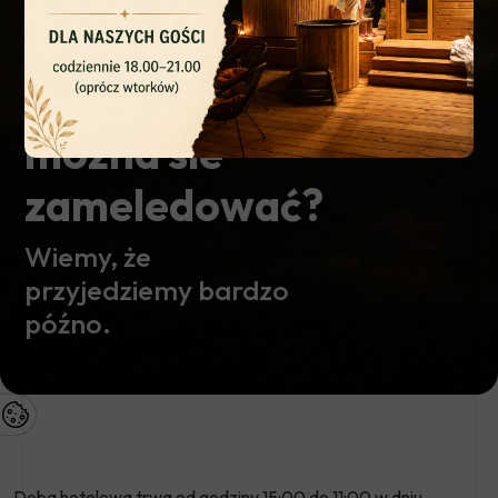
Do której
godziny
można sie
zameledować?
Wiemy, że
przyjedziemy bardzo
późno.
Doba hotelowa trwa od godziny 15:00 do 11:00 w dniu